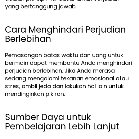
yang bertanggung jawab.
Cara Menghindari Perjudian
Berlebihan
Pemasangan batas waktu dan uang untuk
bermain dapat membantu Anda menghindari
perjudian berlebihan. Jika Anda merasa
sedang mengalami tekanan emosional atau
stres, ambil jeda dan lakukan hal lain untuk
mendinginkan pikiran.
Sumber Daya untuk
Pembelajaran Lebih Lanjut