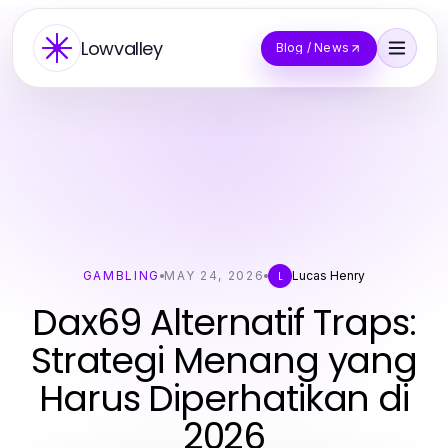
Lowvalley
Blog / News
GAMBLING
MAY 24, 2026
Lucas Henry
L
Dax69 Alternatif Traps:
Strategi Menang yang
Harus Diperhatikan di
2026