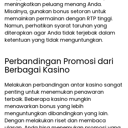
meningkatkan peluang menang Anda.
Misalnya, gunakan bonus setoran untuk
memainkan permainan dengan RTP tinggi.
Namun, perhatikan syarat taruhan yang
diterapkan agar Anda tidak terjebak dalam
ketentuan yang tidak menguntungkan.
Perbandingan Promosi dari
Berbagai Kasino
Melakukan perbandingan antar kasino sangat
penting untuk menemukan penawaran
terbaik. Beberapa kasino mungkin
menawarkan bonus yang lebih
menguntungkan dibandingkan yang lain.
Dengan melakukan riset dan membaca
ulasan, Anda bisa menemukan promosi yang