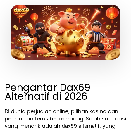
Pengantar Dax69
Alternatif di 2026
Di dunia perjudian online, pilihan kasino dan
permainan terus berkembang. Salah satu opsi
yang menarik adalah
, yang
dax69 alternatif