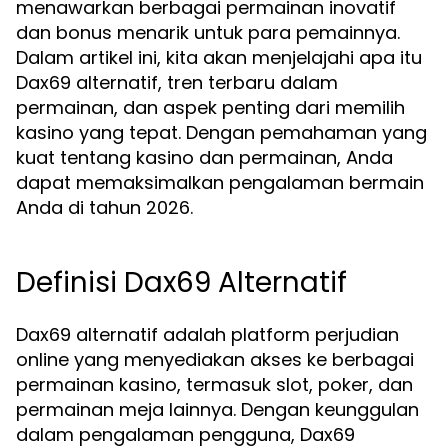
menawarkan berbagai permainan inovatif
dan bonus menarik untuk para pemainnya.
Dalam artikel ini, kita akan menjelajahi apa itu
Dax69 alternatif, tren terbaru dalam
permainan, dan aspek penting dari memilih
kasino yang tepat. Dengan pemahaman yang
kuat tentang kasino dan permainan, Anda
dapat memaksimalkan pengalaman bermain
Anda di tahun 2026.
Definisi Dax69 Alternatif
Dax69 alternatif adalah platform perjudian
online yang menyediakan akses ke berbagai
permainan kasino, termasuk slot, poker, dan
permainan meja lainnya. Dengan keunggulan
dalam pengalaman pengguna, Dax69