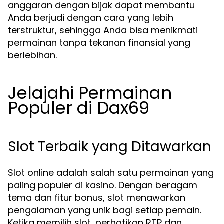
anggaran dengan bijak dapat membantu
Anda berjudi dengan cara yang lebih
terstruktur, sehingga Anda bisa menikmati
permainan tanpa tekanan finansial yang
berlebihan.
Jelajahi Permainan
Populer di Dax69
Slot Terbaik yang Ditawarkan
Slot online adalah salah satu permainan yang
paling populer di kasino. Dengan beragam
tema dan fitur bonus, slot menawarkan
pengalaman yang unik bagi setiap pemain.
Ketika memilih slot, perhatikan RTP dan